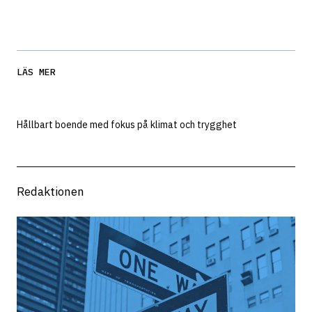
LÄS MER
Hållbart boende med ​​​​‌ ‍ ​‍​‍‌‍ ‌ ​‍‌‍‍‌‌‍‌ ‌‍‍‌‌‍ ‍​‍​‍​ ‍‍​‍​‍‌ ​ ‌‍​‌‌‍ ‍‌‍‍‌‌ ‌​‌ ‍‌​‍ ‍‌‍‍‌‌‍ ​‍​‍​‍ ​​‍​‍‌‍‍​‌ ​‍‌‍‌‌‌‍‌‍​‍​‍​ ‍‍​‍​‍​‍ ‌ ​ ‌ ‌​‌ ‌‌‌‍‌​‌‍‍‌‌‍ ​‍ ‌‍‍‌‌‍ ‍‌ ‌​‌‍‌‌‌‍ ‍‌ ‌​​‍ ‌‍‌‌‌‍‌​‌‍‍‌‌ ‌​​‍ ‌‍ ‌‌‍ ‌‍‌​‌‍‌‌​ ‌‌ ​​‌ ​‍‌‍‌‌‌ ​ ‌‍‌‌‌‍ ‍‌ ‌​‌‍​‌‌ ‌​‌‍‍‌‌‍ ‌‍ ‍​ ‍ ‌‍‍‌‌‍‌​​ ‌​ ​‌‌‍​‌​ ​‌​ ​‍​ ​​​ ‌‌​ ​ ‌‍​‍​‍ ‌​ ‍​​ ​ ‌‍‌‌‌‍​‌​‍ ‌​ ‌​‌‍‌‌​ ​‌​ ​ ​‍ ‌‌‍​‌‌‍​‌​ ‌​‌‍​‌​‍ ‌​ ‌ ‌‍​ ‌‍​‍‌‍‌‍‌‍‌​​ ‌​‌‍‌​​ ‍‌‌‍​ ​ ​ ‌‍‌​​ ‌‍​ ‍ ‌ ‌​‌ ‍‌‌ ​​‌‍‌‌​ ‌‌ ​​‌‍​‌‌‍‌ ‌‍‌‌​ ‍ ‌ ​​‌‍​‌‌ ‌​‌‍‍​​ ‌‌‍‍​‌‍‌‌‌ ​‍‌‍ ​‍‌‌​ ‌‌‌​​‍‌‌ ‌‍‍ ‌‍‌‌‌ ‍‌​‍‌‌​ ​ ‌​‌​​‍‌‌​ ​ ‌​‌​​‍‌‌​ ​‍​ ​‍​ ‍‌​ ​​​ ‌​‌‍​‍‌‍​‍​ ‌‍​ ​‍‌‍‌‌​ ‍‌​ ‌‍‌‍‌‌​ ​​​‍‌‌​ ​‍​ ​‍​‍‌‌​ ‌‌‌​‌​​‍ ‍‌ ‌​‌‍‍‌‌ ‌​‌‍ ​‌‍‌‌​‍‌‌​ ‌‌‌​​‍‌‌ ‌‍‍ ‌‍‌‌‌ ‍‌​‍‌‌​ ​ ‌​‌​​‍‌‌​ ​ ‌​‌​​‍‌‌​ ​‍​ ​‍‌‍​ ​ ‌‌‌‍​ ​ ​ ‌‍‌​​ ​‍‌‍​ ‌‍​‍‌‍‌‍​ ‍‌​ ​‌​ ‌ ​‍‌‌​ ​‍​ ​‍​‍‌‌​ ‌‌‌​‌​​‍ ‍‌‍​ ‌‍‍​‌‍‍‌‌‍ ​‌‍‌​‌ ​‍‌‍‌‌‌‍ ‍​‍‌‌​ ‌‌‌​​‍‌‌ ‌‍‍ ‌‍‌‌‌ ‍‌​‍‌‌​ ​ ‌​‌​​‍‌‌​ ​ ‌​‌​​‍‌‌​ ​‍​ ​‍‌‍​‌‌‍‌‍​ ​‍​ ​‌​ ​‌​ ‌‍​ ​ ​ ‍​​ ‍‌‌‍​‌‌‍‌‍​ ‌ ​‍‌‌​ ​‍​ ​‍​‍‌‌​ ‌‌‌​‌​​‍ ‍‌ ‌​‌‍‌‌‌ ‍​‌ ‌​​ ‌‍​‍‌‍​‌‌ ​ ‌‍‌‌‌‌‌‌‌ ​‍‌‍ ​​ ‌​‍‌‌​ ​‍‌​‌‍‌ ​ ‌ ‌​‌ ‌‌‌‍‌​‌‍‍‌‌‍ ​‍‌‍‌‍‍‌‌‍‌​​ ‌​ ​‌‌‍​‌​ ​‌​ ​‍​ ​​​ ‌‌​ ​ ‌‍​‍​‍ ‌​ ‍​​ ​ ‌‍‌‌‌‍​‌​‍ ‌​ ‌​‌‍‌‌​ ​‌​ ​ ​‍ ‌‌‍​‌‌‍​‌​ ‌​‌‍​‌​‍ ‌​ ‌ ‌‍​ ‌‍​‍‌‍‌‍‌‍‌​​ ‌​‌‍‌​​ ‍‌‌‍​ ​ ​ ‌‍‌​​ ‌‍​‍‌‍‌ ‌​‌ ‍‌‌ ​​‌‍‌‌​ ‌‌ ​​‌‍​‌‌‍‌ ‌‍‌‌​‍‌‍‌ ​​‌‍​‌‌ ‌​‌‍‍​​ ‌‌‍‍​‌‍‌‌‌ ​‍‌‍ ​‍‌‌​ ‌‌‌​​‍‌‌ ‌‍‍ ‌‍‌‌‌ ‍‌​‍‌‌​ ​ ‌​‌​​‍‌‌​ ​ ‌​‌​​‍‌‌​ ​‍​ ​‍​ ‍‌​ ​​​ ‌​‌‍​‍‌‍​‍​ ‌‍​ ​‍‌‍‌‌​ ‍‌​ ‌‍‌‍‌‌​ ​​​‍‌‌​ ​‍​ ​‍​‍‌‌​ ‌‌‌​‌​​‍ ‍‌ ‌​‌‍‍‌‌ ‌​‌‍ ​‌‍‌‌​‍‌‌​ ‌‌‌​​‍‌‌ ‌‍‍ ‌‍‌‌‌ ‍‌​‍‌‌​ ​ ‌​‌​​‍‌‌​ ​ ‌​‌​​‍‌‌​ ​‍​ ​‍‌‍​ ​ ‌‌‌‍​ ​ ​ ‌‍‌​​ ​‍‌‍​ ‌‍​‍‌‍‌‍​ ‍‌​ ​‌​ ‌ ​‍‌‌​ ​‍​ ​‍​‍‌‌​ ‌‌‌​‌​​‍ ‍‌‍​ ‌‍‍​‌‍‍‌‌‍ ​‌‍‌​‌ ​‍‌‍‌‌‌‍ ‍​‍‌‌​ ‌‌‌​​‍‌‌ ‌‍‍ ‌‍‌‌‌ ‍‌​‍‌‌​ ​ ‌​‌​​‍‌‌​ ​ ‌​‌​​‍‌‌​ ​‍​ ​‍‌‍​‌‌‍‌‍​ ​‍​ ​‌​ ​‌​ ‌‍​ ​ ​ ‍​​ ‍‌‌‍​‌‌‍‌‍​ ‌ ​‍‌‌​ ​‍​ ​‍​‍‌‌​ ‌‌‌​‌​​‍ ‍‌ ‌​‌‍‌‌‌ ‍​‌ ‌​​‍‌‍‌ ​​‌‍‌‌‌ ​‍‌ ​ ‌ ​​‌‍‌‌‌‍​ ‌ ‌​‌‍‍‌‌ ‌‍‌‍‌‌​ ‌‌ ​​‌ ‌‌‌‍​‍‌‍ ​‌‍‍‌‌ ​ ‌‍‍​‌‍‌‌‌‍‌​​‍​‍‌ ‌fokus på klimat och trygghet​​​​‌ ‍ ​‍​‍‌‍ ‌ ​‍‌‍‍‌‌‍‌ ‌‍‍‌‌‍ ‍​‍​‍​ ‍‍​‍​‍‌ ​ ‌‍​‌‌‍ ‍‌‍‍‌‌ ‌​‌ ‍‌​‍ ‍‌‍‍‌‌‍ ​‍​‍​‍ ​​‍​‍‌‍‍​‌ ​‍‌‍‌‌‌‍‌‍​‍​‍​ ‍‍​‍​‍​‍ ‌ ​ ‌ ‌​‌ ‌‌‌‍‌​‌‍‍‌‌‍ ​‍ ‌‍‍‌‌‍ ‍‌ ‌​‌‍‌‌‌‍ ‍‌ ‌​​‍ ‌‍‌‌‌‍‌​‌‍‍‌‌ ‌​​‍ ‌‍ ‌‌‍ ‌‍‌​‌‍‌‌​ ‌‌ ​​‌ ​‍‌‍‌‌‌ ​ ‌‍‌‌‌‍ ‍‌ ‌​‌‍​‌‌ ‌​‌‍‍‌‌‍ ‌‍ ‍​ ‍ ‌‍‍‌‌‍‌​​ ‌​ ​‌‌‍​‌​ ​‌​ ​‍​ ​​​ ‌‌​ ​ ‌‍​‍​‍ ‌​ ‍​​ ​ ‌‍‌‌‌‍​‌​‍ ‌​ ‌​‌‍‌‌​ ​‌​ ​ ​‍ ‌‌‍​‌‌‍​‌​ ‌​‌‍​‌​‍ ‌​ ‌ ‌‍​ ‌‍​‍‌‍‌‍‌‍‌​​ ‌​‌‍‌​​ ‍‌‌‍​ ​ ​ ‌‍‌​​ ‌‍​ ‍ ‌ ‌​‌ ‍‌‌ ​​‌‍‌‌​ ‌‌ ​​‌‍​‌‌‍‌ ‌‍‌‌​ ‍ ‌ ​​‌‍​‌‌ ‌​‌‍‍​​ ‌‌‍‍​‌‍‌‌‌ ​‍‌‍ ​‍‌‌​ ‌‌‌​​‍‌‌ ‌‍‍ ‌‍‌‌‌ ‍‌​‍‌‌​ ​ ‌​‌​​‍‌‌​ ​ ‌​‌​​‍‌‌​ ​‍​ ​‍​ ‍‌​ ​​​ ‌​‌‍​‍‌‍​‍​ ‌‍​ ​‍‌‍‌‌​ ‍‌​ ‌‍‌‍‌‌​ ​​​‍‌‌​ ​‍​ ​‍​‍‌‌​ ‌‌‌​‌​​‍ ‍‌ ‌​‌‍‍‌‌ ‌​‌‍ ​‌‍‌‌​‍‌‌​ ‌‌‌​​‍‌‌ ‌‍‍ ‌‍‌‌‌ ‍‌​‍‌‌​ ​ ‌​‌​​‍‌‌​ ​ ‌​‌​​‍‌‌​ ​‍​ ​‍‌‍​ ​ ‌‌‌‍​ ​ ​ ‌‍‌​​ ​‍‌‍​ ‌‍​‍‌‍‌‍​ ‍‌​ ​‌​ ‌ ​‍‌‌​ ​‍​ ​‍​‍‌‌​ ‌‌‌​‌​​‍ ‍‌‍​ ‌‍‍​‌‍‍‌‌‍ ​‌‍‌​‌ ​‍‌‍‌‌‌‍ ‍​‍‌‌​ ‌‌‌​​‍‌‌ ‌‍‍ ‌‍‌‌‌ ‍‌​‍‌‌​ ​ ‌​‌​​‍‌‌​ ​ ‌​‌​​‍‌‌​ ​‍​ ​‍​ ​ ​ ‍‌​ ‌‍​ ‌​​ ‍​​ ‍​​ ​‍‌‍​ ‌‍​‍​ ​‍​ ​‍‌‍‌​​‍‌‌​ ​‍​ ​‍​‍‌‌​ ‌‌‌​‌​​‍ ‍‌ ‌​‌‍‌‌‌ ‍​‌ ‌​​ ‌‍​‍‌‍​‌‌ ​ ‌‍‌‌‌‌‌‌‌ ​‍‌‍ ​​ ‌​‍‌‌​ ​‍‌​‌‍‌ ​ ‌ ‌​‌ ‌‌‌‍‌​‌‍‍‌‌‍ ​‍‌‍‌‍‍‌‌‍‌​​ ‌​ ​‌‌‍​‌​ ​‌​ ​‍​ ​​​ ‌‌​ ​ ‌‍​‍​‍ ‌​ ‍​​ ​ ‌‍‌‌‌‍​‌​‍ ‌​ ‌​‌‍‌‌​ ​‌​ ​ ​‍ ‌‌‍​‌‌‍​‌​ ‌​‌‍​‌​‍ ‌​ ‌ ‌‍​ ‌‍​‍‌‍‌‍‌‍‌​​ ‌​‌‍‌​​ ‍‌‌‍​ ​ ​ ‌‍‌​​ ‌‍​‍‌‍‌ ‌​‌ ‍‌‌ ​​‌‍‌‌​ ‌‌ ​​‌‍​‌‌‍‌ ‌‍‌‌​‍‌‍‌ ​​‌‍​‌‌ ‌​‌‍‍​​ ‌‌‍‍​‌‍‌‌‌ ​‍‌‍ ​‍‌‌​ ‌‌‌​​‍‌‌ ‌‍‍ ‌‍‌‌‌ ‍‌​‍‌‌​ ​ ‌​‌​​‍‌‌​ ​ ‌​‌​​‍‌‌​ ​‍​ ​‍​ ‍‌​ ​​​ ‌​‌‍​‍‌‍​‍​ ‌‍​ ​‍‌‍‌‌​ ‍‌​ ‌‍‌‍‌‌​ ​​​‍‌‌​ ​‍​ ​‍​‍‌‌​ ‌‌‌​‌​​‍ ‍‌ ‌​‌‍‍‌‌ ‌​‌‍ ​‌‍‌‌​‍‌‌​ ‌‌‌​​‍‌‌ ‌‍‍ ‌‍‌‌‌ ‍‌​‍‌‌​ ​ ‌​‌​​‍‌‌​ ​ ‌​‌​​‍‌‌​ ​‍​ ​‍‌‍​ ​ ‌‌‌‍​ ​ ​ ‌‍‌​​ ​‍‌‍​ ‌‍​‍‌‍‌‍​ ‍‌​ ​‌​ ‌ ​‍‌‌​ ​‍​ ​‍​‍‌‌​ ‌‌‌​‌​​‍ ‍‌‍​ ‌‍‍​‌‍‍‌‌‍ ​‌‍‌​‌ ​‍‌‍‌‌‌‍ ‍​‍‌‌​ ‌‌‌​​‍‌‌ ‌‍‍ ‌‍‌‌‌ ‍‌​‍‌‌​ ​ ‌​‌​​‍‌‌​ ​ ‌​‌​​‍‌‌​ ​‍​ ​‍​ ​ ​ ‍‌​ ‌‍​ ‌​​ ‍​​ ‍​​ ​‍‌‍​ ‌‍​‍​ ​‍​ ​‍‌‍‌​​‍‌‌​ ​‍​ ​‍​‍‌‌​ ‌‌‌​‌​​‍ ‍‌ ‌​‌‍‌‌‌ ‍​‌ ‌​​‍‌‍‌ ​​‌‍‌‌‌ ​‍‌ ​ ‌ ​​‌‍‌‌‌‍​ ‌ ‌​‌‍‍‌‌ ‌‍‌‍‌‌​ ‌‌ ​​‌ ‌‌‌‍​‍‌‍ ​‌‍‍‌‌ ​ ‌‍‍​‌‍‌‌‌‍‌​​‍​‍‌ ‌ ​​​​‌ ‍ ​‍​‍‌‍ ‌ ​‍‌‍‍‌‌‍‌ ‌‍‍‌‌‍ ‍​‍​‍​ ‍‍​‍​‍‌ ​ ‌‍​‌‌‍ ‍‌‍‍‌‌ ‌​‌ ‍‌​‍ ‍‌‍‍‌‌‍ ​‍​‍​‍ ​​‍​‍‌‍‍​‌ ​‍‌‍‌‌‌‍‌‍​‍​‍​ ‍‍​‍​‍​‍ ‌ ​ ‌ ‌​‌ ‌‌‌‍‌​‌‍‍‌‌‍ ​‍ ‌‍‍‌‌‍ ‍‌ ‌​‌‍‌‌‌‍ ‍‌ ‌​​‍ ‌‍‌‌‌‍‌​‌‍‍‌‌ ‌​​‍ ‌‍ ‌‌‍ ‌‍‌​‌‍‌‌​ ‌‌ ​​‌ ​‍‌‍‌‌‌ ​ ‌‍‌‌‌‍ ‍‌ ‌​‌‍​‌‌ ‌​‌‍‍‌‌‍ ‌‍ ‍​ ‍ ‌‍‍‌‌‍‌​​ ‌​ ​‌‌‍​‌​ ​‌​ ​‍​ ​​​ ‌‌​ ​ ‌‍​‍​‍ ‌​ ‍​​ ​ ‌‍‌‌‌‍​‌​‍ ‌​ ‌​‌‍‌‌​ ​‌​ ​ ​‍ ‌‌‍​‌‌‍​‌​ ‌​‌‍​‌​‍ ‌​ ‌ ‌‍​ ‌‍​‍‌‍‌‍‌‍‌​​ ‌​‌‍‌​​ ‍‌‌‍​ ​ ​ ‌‍‌​​ ‌‍​ ‍ ‌ ‌​‌ ‍‌‌ ​​‌‍‌‌​ ‌‌ ​​‌‍​‌‌‍‌ ‌‍‌‌​ ‍ ‌ ​​‌‍​‌‌ ‌​‌‍‍​​ ‌‌‍‍​‌‍‌‌‌ ​‍‌‍ ​‍‌‌​ ‌‌‌​​‍‌‌ ‌‍‍ ‌‍‌‌‌ ‍‌​‍‌‌​ ​ ‌​‌​​‍‌‌​ ​ ‌​‌​​‍‌‌​ ​‍​ ​‍​ ‍‌​ ​​​ ‌​‌‍​‍‌‍​‍​ ‌‍​ ​‍‌‍‌‌​ ‍‌​ ‌‍‌‍‌‌​ ​​​‍‌‌​ ​‍​ ​‍​‍‌‌​ ‌‌‌​‌​​‍ ‍‌ ‌​‌‍‍‌‌ ‌​‌‍ ​‌‍‌‌​‍‌‌​ ‌‌‌​​‍‌‌ ‌‍‍ ‌‍‌‌‌ ‍‌​‍‌‌​ ​ ‌​‌​​‍‌‌​ ​ ‌​‌​​‍‌‌​ ​‍​ ​‍​ ​ ​ ​ ​ ​​​ ‌‍‌‍‌​​ ​​​ ‌ ​ ‌‌‌‍​ ‌‍‌‌​ ‌​​ ‍​​‍‌‌​ ​‍​ ​‍​‍‌‌​ ‌‌‌​‌​​‍ ‍‌‍​ ‌‍‍​‌‍‍‌‌‍ ​‌‍‌​‌ ​‍‌‍‌‌‌‍ ‍​‍‌‌​ ‌‌‌​​‍‌‌ ‌‍‍ ‌‍‌‌‌ ‍‌​‍‌‌​ ​ ‌​‌​​‍‌‌​ ​ ‌​‌​​‍‌‌​ ​‍​ ​‍​ ‌ ‌‍​‍​ ​ ‌‍​ ​ ‍​‌‍‌​​ ‌‌​ ​​‌‍​‍​ ‌​​ ​​​ ​‍​‍‌‌​ ​‍​ ​‍​‍‌‌​ ‌‌‌​‌​​‍ ‍‌ ‌​‌‍‌‌‌ ‍​‌ ‌​​ ‌‍​‍‌‍​‌‌ ​ ‌‍‌‌‌‌‌‌‌ ​‍‌‍ ​​ ‌​‍‌‌​ ​‍‌​‌‍‌ ​ ‌ ‌​‌ ‌‌‌‍‌​‌‍‍‌‌‍ ​‍‌‍‌‍‍‌‌‍‌​​ ‌​ ​‌‌‍​‌​ ​‌​ ​‍​ ​​​ ‌‌​ ​ ‌‍​‍​‍ ‌​ ‍​​ ​ ‌‍‌‌‌‍​‌​‍ ‌​ ‌​‌‍‌‌​ ​‌​ ​ ​‍ ‌‌‍​‌‌‍​‌​ ‌​‌‍​‌​‍ ‌​ ‌ ‌‍​ ‌‍​‍‌‍‌‍‌‍‌​​ ‌​‌‍‌​​ ‍‌‌‍​ ​ ​ ‌‍‌​​ ‌‍​‍‌‍‌ ‌​‌ ‍‌‌ ​​‌‍‌‌​ ‌‌ ​​‌‍​‌‌‍‌ ‌‍‌‌​‍‌‍‌ ​​‌‍​‌‌ ‌​‌‍‍​​ ‌‌‍‍​‌‍‌‌‌ ​‍‌‍ ​‍‌‌​ ‌‌‌​​‍‌‌ ‌‍‍ ‌‍‌‌‌ ‍‌​‍‌‌​ ​ ‌​‌​​‍‌‌​ ​ ‌​‌​​‍‌‌​ ​‍​ ​‍​ ‍‌​ ​​​ ‌​‌‍​‍‌‍​‍​ ‌‍​ ​‍‌‍‌‌​ ‍‌​ ‌‍‌‍‌‌​ ​​​‍‌‌​ ​‍​ ​‍​‍‌‌​ ‌‌‌​‌​​‍ ‍‌ ‌​‌‍‍‌‌ ‌​‌‍ ​‌‍‌‌​‍‌‌​ ‌‌‌​​‍‌‌ ‌‍‍ ‌‍‌‌‌ ‍‌​‍‌‌​ ​ ‌​‌​​‍‌‌​ ​ ‌​‌​​‍‌‌​ ​‍​ ​‍​ ​ ​ ​ ​ ​​​ ‌‍‌‍‌​​ ​​​ ‌ ​ ‌‌‌‍​ ‌‍‌‌​ ‌​​ ‍​​‍‌‌​ ​‍​ ​‍​‍‌‌​ ‌‌‌​‌​​‍ ‍‌‍​ ‌‍‍​‌‍‍‌‌‍ ​‌‍‌​‌ ​‍‌‍‌‌‌‍ ‍​‍‌‌​ ‌‌‌​​‍‌‌ ‌‍‍ ‌‍‌‌‌ ‍‌​‍‌‌​ ​ ‌​‌​​‍‌‌​ ​ ‌​‌​​‍‌‌​ ​‍​ ​‍​ ‌ ‌‍​‍​ ​ ‌‍​ ​ ‍​‌‍‌​​ ‌‌​ ​​‌‍​‍​ ‌​​ ​​​ ​‍​‍‌‌​ ​‍​ ​‍​‍‌‌​ ‌‌‌​‌​​‍ ‍‌ ‌​‌‍‌‌‌ ‍​‌ ‌​​‍‌‍‌ ​​‌‍‌‌‌ ​‍‌ ​ ‌ ​​‌‍‌‌‌‍​ ‌ ‌​‌‍‍‌‌ ‌‍‌‍‌‌​ ‌‌ ​​‌ ‌‌‌‍​‍‌‍ ​‌‍‍‌‌ ​ ‌‍‍​‌‍‌‌‌‍‌​​‍​‍‌
Redaktionen