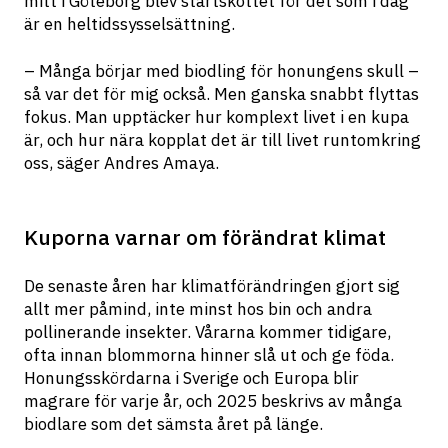
mitt i Göteborg blev startskottet för det som i dag 
är en heltidssysselsättning.
– Många börjar med biodling för honungens skull – 
så var det för mig också. Men ganska snabbt flyttas 
fokus. Man upptäcker hur komplext livet i en kupa 
är, och hur nära kopplat det är till livet runtomkring 
oss, säger Andres Amaya.
Kuporna varnar om förändrat klimat
De senaste åren har klimatförändringen gjort sig 
allt mer påmind, inte minst hos bin och andra 
pollinerande insekter. Vårarna kommer tidigare, 
ofta innan blommorna hinner slå ut och ge föda. 
Honungsskördarna i Sverige och Europa blir 
magrare för varje år, och 2025 beskrivs av många 
biodlare som det sämsta året på länge.