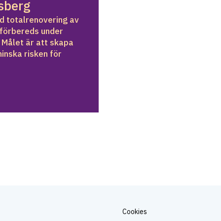
sberg
 totalrenovering av 
förbereds under 
Målet är att skapa 
nska risken för 
Cookies