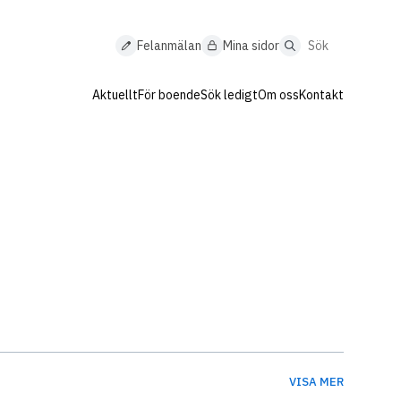
Sök
Sök
på
på
Felanmälan
Mina sidor
sidan
sidan
Aktuellt
För boende
Sök ledigt
Om oss
Kontakt
VISA MER