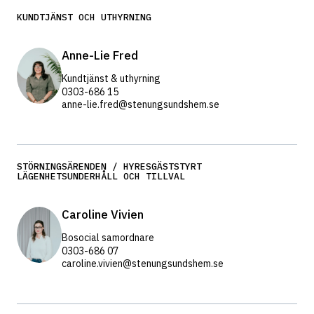
KUNDTJÄNST OCH UTHYRNING
Anne-Lie Fred
Kundtjänst & uthyrning
0303-686 15
anne-lie.fred@stenungsundshem.se
STÖRNINGSÄRENDEN / HYRESGÄSTSTYRT
LÄGENHETSUNDERHÅLL OCH TILLVAL
Caroline Vivien
Bosocial samordnare
0303-686 07
caroline.vivien@stenungsundshem.se