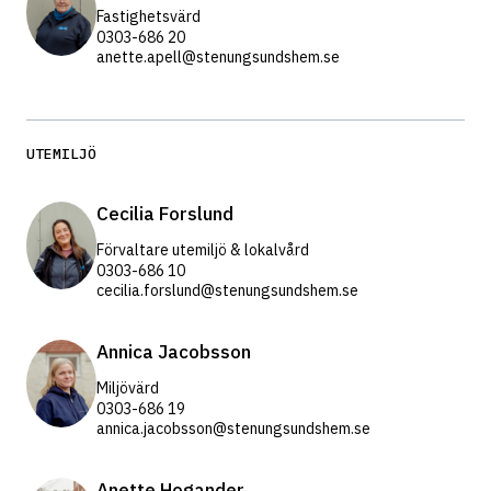
Fastighetsvärd
0303-686 20
anette.apell@stenungsundshem.se
UTEMILJÖ
Cecilia Forslund
Förvaltare utemiljö & lokalvård
0303-686 10
cecilia.forslund@stenungsundshem.se
Annica Jacobsson
Miljövärd
0303-686 19
annica.jacobsson@stenungsundshem.se
Anette Hogander