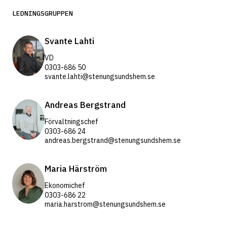
LEDNINGSGRUPPEN
Svante Lahti
VD
0303-686 50
svante.lahti@stenungsundshem.se
Andreas Bergstrand
Förvaltningschef
0303-686 24
andreas.bergstrand@stenungsundshem.se
Maria Härström
Ekonomichef
0303-686 22
maria.harstrom@stenungsundshem.se