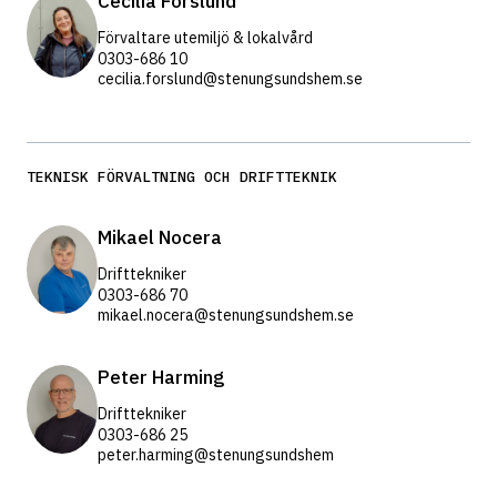
Cecilia Forslund
Förvaltare utemiljö & lokalvård
0303-686 10
cecilia.forslund@stenungsundshem.se
TEKNISK FÖRVALTNING OCH DRIFTTEKNIK
Mikael Nocera
Drifttekniker
0303-686 70
mikael.nocera@stenungsundshem.se
Peter Harming
Drifttekniker
0303-686 25
peter.harming@stenungsundshem