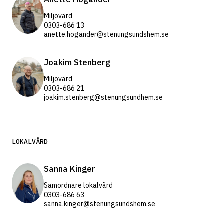
Miljövärd
0303-686 13
anette.hogander@stenungsundshem.se
Joakim Stenberg
Miljövärd
0303-686 21
joakim.stenberg@stenungsundhem.se
LOKALVÅRD
Sanna Kinger
Samordnare lokalvård
0303-686 63
sanna.kinger@stenungsundshem.se