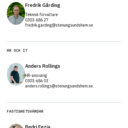
Fredrik Gårding
Teknisk förvaltare
0303-686 27
fredrik.garding@stenungsundshem.se
HR OCH IT
Anders Rollings
HR-ansvarig
0303-686 03
anders.rollings@stenungsundshem.se
FASTIGHETSVÄRDAR
Bedri Fezja