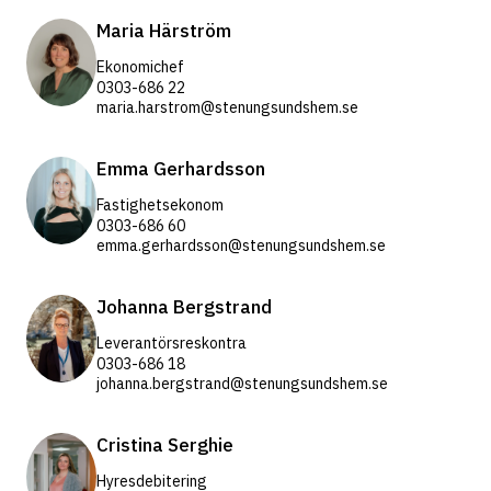
Maria Härström
Ekonomichef
0303-686 22
maria.harstrom@stenungsundshem.se
Emma Gerhardsson
Fastighetsekonom
0303-686 60
emma.gerhardsson@stenungsundshem.se
Johanna Bergstrand
Leverantörsreskontra
0303-686 18
johanna.bergstrand@stenungsundshem.se
Cristina Serghie
Hyresdebitering