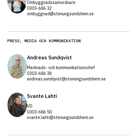
Ombyggnadssamordnare
0303-686 32
ombyggnad@stenungsundshem.se
PRESS, MEDIA OCH KOMMUNIKATION
Andreas Sundqvist 
Marknads- och kommunikationschef
0303-686 38
andreas.sundqvist@stenungsundshem.se
Svante Lahti
VD
0303-686 50
svante.lahti@stenungsundshem.se