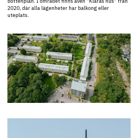
bottenplan. I området finns även 
”
Klaras hus
”
 från 
2020, där alla lägenheter har balkong eller 
uteplats.